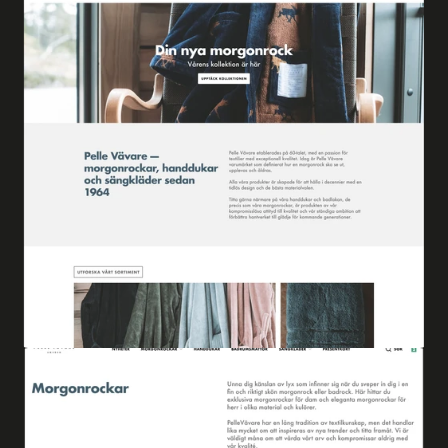
——————————————————————————————————————
————————————————
————————————————————————————————————
————————————————————————————
——————————————————————————
——————————————————————————————————————
————————————————
————————————————————————————————————
————————————————————————————
——————————————————————————
——————————————————————————————————————
————————————————
——————————————————————————————
————————————————————————————
——————————————————————————
——————————————————————————————————————
————————————————
————————————————————————————
——————————————————————————
——————————————————————————————————————
————————————————
——————————
——————————————————————————
——————————————————————————————————————
————————————————
——————————————————————————
——————————————————————————————————————
————————————————
——————————————————————————
——————————————————————————————————————
————————————————
——————————————————————————
————————————————
——————————————————————————
————————————————
——————————————————————————
————————————————
——————————————————————————
————————————————
——————————————————————————
————————————————
——————————————————————————
————————————————
——————————————————————————
————————————————
——————————————————————————
————————————————
——————————————————————————
————————————————
————————————————————————
————————————————
————————————————
————————————————
————————————————
————————————————
————————————————
————————————————
————————————————
——————————