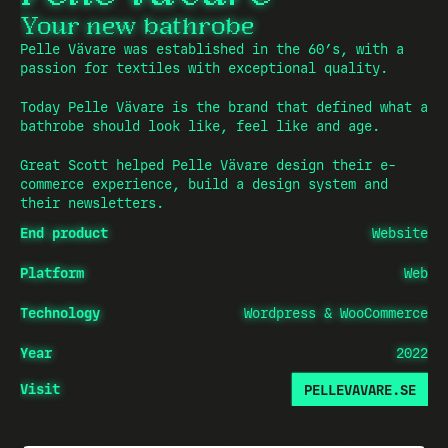
Your new bathrobe
Pelle Vävare was established in the 60’s, with a 
passion for textiles with exceptional quality.
Today Pelle Vävare is the brand that defined what a 
bathrobe should look like, feel like and age.
Great Scott helped Pelle Vävare design their e-
commerce experience, build a design system and 
their newsletters.
————————————————————————————
End product 
Website
————————————————————————————
————————————————————————————
————————————————————————————————————
Platform
Web
————————————————————————————
————————————————————————————————————
————————————————————————————
————————————————————————————————————
————————————————————————————
————————————————
Technology
Wordpress & WooCommerce
————————————————————————————————————
————————————————————————————
————————————————
————————————————————————————————————
————————————————————————————
————————————————
————————————————————————————————————
————————————————————————————
——————————————————————————————————————
Year
2022
————————————————
————————————————————————————————————
————————————————————————————
——————————————————————————————————————
————————————————
————————————————————————————————————
————————————————————————————
——————————————————————————————————————
————————————————
————————————————————————————————————
————————————————————————————
——————————————————————————
Visit
PELLEVAVARE.SE
——————————————————————————————————————
————————————————
————————————————————————————————————
————————————————————————————
——————————————————————————
——————————————————————————————————————
————————————————
————————————————————————————————————
————————————————————————————
——————————————————————————
——————————————————————————————————————
————————————————
————————————————————————————————————
————————————————————————————
——————————————————————————
——————————————————————————————————————
————————————————
————————————————————————————————————
————————————————————————————
——————————————————————————